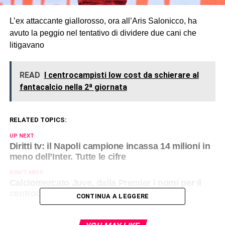
L’ex attaccante giallorosso, ora all’Aris Salonicco, ha
avuto la peggio nel tentativo di dividere due cani che
litigavano
READ
I centrocampisti low cost da schierare al
fantacalcio nella 2ª giornata
RELATED TOPICS:
UP NEXT
Diritti tv: il Napoli campione incassa 14 milioni in
meno dell’Inter. Tutte le cifre
DON'T MISS
Calciomercato Juve, dalla Premier i nomi per il
centrocampo: cosa può succedere
CONTINUA A LEGGERE