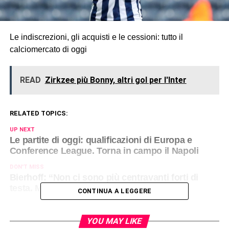
Le indiscrezioni, gli acquisti e le cessioni: tutto il
calciomercato di oggi
READ
Zirkzee più Bonny, altri gol per l'Inter
RELATED TOPICS:
UP NEXT
Le partite di oggi: qualificazioni di Europa e
Conference League. Torna in campo il Napoli
DON'T MISS
Bierhoff: “Non ci sono più centravanti forti di
testa. Milan, con Vlahovic vai sul sicuro”
CONTINUA A LEGGERE
YOU MAY LIKE