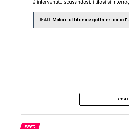
è intervenuto scusandosi: i tifosi si interr
READ
Malore al tifoso e gol Inter: dopo 
CONT
FEED