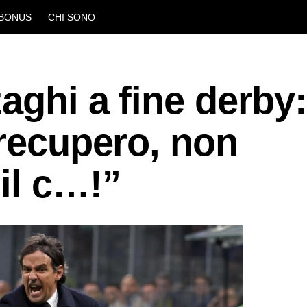
BONUS
CHI SONO
aghi a fine derby
 recupero, non
il c…!”