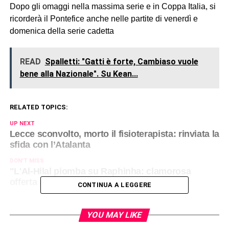
Dopo gli omaggi nella massima serie e in Coppa Italia, si
ricorderà il Pontefice anche nelle partite di venerdì e
domenica della serie cadetta
READ
Spalletti: "Gatti è forte, Cambiaso vuole
bene alla Nazionale". Su Kean...
RELATED TOPICS:
UP NEXT
Lecce sconvolto, morto il fisioterapista: rinviata la
sfida con l’Atalanta
DON'T MISS
"L'Al-Hilal piomba su Raphinha: clamorosa
offerta al Barcellona"
CONTINUA A LEGGERE
YOU MAY LIKE