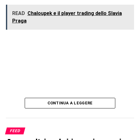
READ
Chaloupek e il player trading dello Slavia
Praga
CONTINUA A LEGGERE
FEED