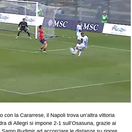
 con la Cararrese, il Napoli trova un’altra vittoria
ra di Allegri si impone 2-1 sull’Osasuna, grazie ai
e Samp Budimir ad accorciare le distanze su rigore.