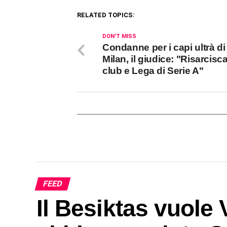
RELATED TOPICS:
DON'T MISS
Condanne per i capi ultrà di 
Milan, il giudice: "Risarcisc
club e Lega di Serie A"
FEED
Il Besiktas vuole