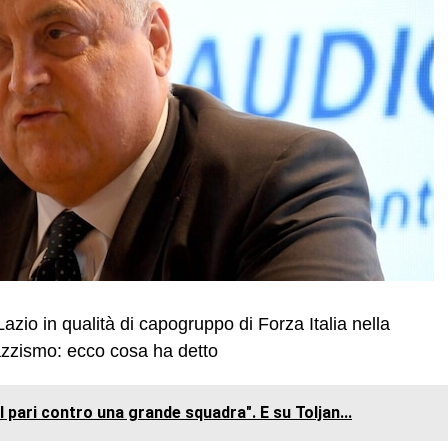
Lazio in qualità di capogruppo di Forza Italia nella
azzismo: ecco cosa ha detto
l pari contro una grande squadra". E su Toljan...