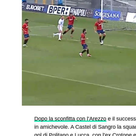
Dopo la sconfitta con l’Arezzo
e il successo
in amichevole. A Castel di Sangro la squad
gol di Politano e Lucca, con l’ex Crotone 