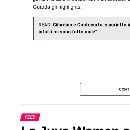
Guarda gli highlights.
READ
Gilardino e Costacurta, siparietto in
infatti mi sono fatto male"
CONT
FEED