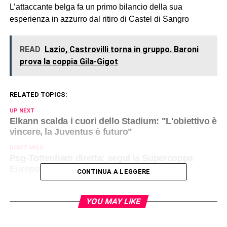
L’attaccante belga fa un primo bilancio della sua
esperienza in azzurro dal ritiro di Castel di Sangro
READ
Lazio, Castrovilli torna in gruppo. Baroni
prova la coppia Gila-Gigot
RELATED TOPICS:
UP NEXT
Elkann scalda i cuori dello Stadium: "L'obiettivo è
vincere, la Juventus è futuro"
DON'T MISS
Psg-Tottenham diretta: segui la Supercoppa
Europea LIVE
CONTINUA A LEGGERE
YOU MAY LIKE