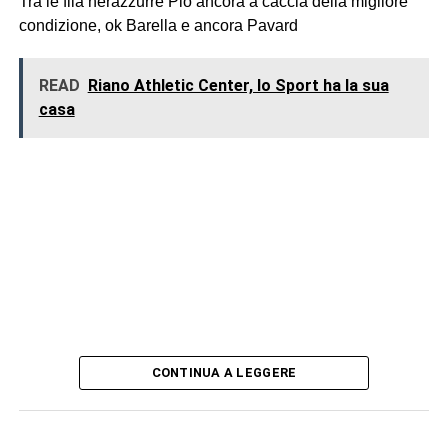
Tra le fila nerazzurre Pio ancora a caccia della migliore
condizione, ok Barella e ancora Pavard
READ
Riano Athletic Center, lo Sport ha la sua
casa
CONTINUA A LEGGERE