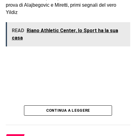
prova di Alajbegovic e Miretti, primi segnali del vero
Yildiz
READ
Riano Athletic Center, lo Sport ha la sua
casa
CONTINUA A LEGGERE