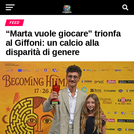
FEED
“Marta vuole giocare” trionfa
al Giffoni: un calcio alla
disparità di genere