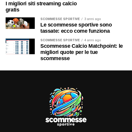
I migliori siti streaming calcio
gratis
SCOMMESSE SPORTIVE
3 anni ago
Le scommesse sportive sono
tassate: ecco come funziona
SCOMMESSE SPORTIVE
4 anni ago
Scommesse Calcio Matchpoint: le
migliori quote per le tue
scommesse