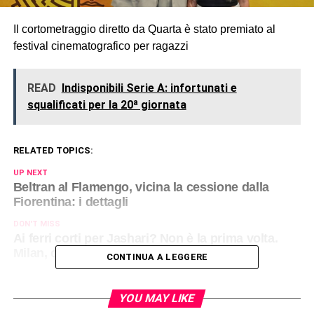
Il cortometraggio diretto da Quarta è stato premiato al
festival cinematografico per ragazzi
READ
Indisponibili Serie A: infortunati e
squalificati per la 20ª giornata
RELATED TOPICS:
UP NEXT
Beltran al Flamengo, vicina la cessione dalla
Fiorentina: i dettagli
DON'T MISS
Ai ferri corti per Jashari? Non è la prima volta.
Milan, c’è un precedente due anni fa…
CONTINUA A LEGGERE
YOU MAY LIKE