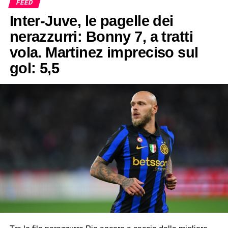
FEED
Inter-Juve, le pagelle dei
nerazzurri: Bonny 7, a tratti
vola. Martinez impreciso sul
gol: 5,5