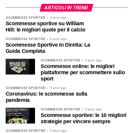
ARTICOLI IN TREND
SCOMMESSE SPORTIVE
3 anni ago
Scommesse sportive su William
Hill: le migliori quote per il calcio
SCOMMESSE SPORTIVE
4 anni ago
Scommesse Sportive In Diretta: La
Guida Completa
SCOMMESSE SPORTIVE
4 anni ago
Scommesse online: le migliori
piattaforme per scommettere sullo
sport
SCOMMESSE SPORTIVE
3 anni ago
Coronavirus: le scommesse sulla
pandemia
SCOMMESSE SPORTIVE
3 anni ago
Scommesse sportive: le 10 migliori
strategie per vincere sempre
SCOMMESSE SPORTIVE
3 anni ago