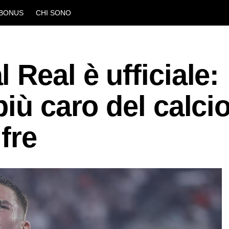
BONUS
CHI SONO
 Real è ufficiale:
più caro del calci
ifre