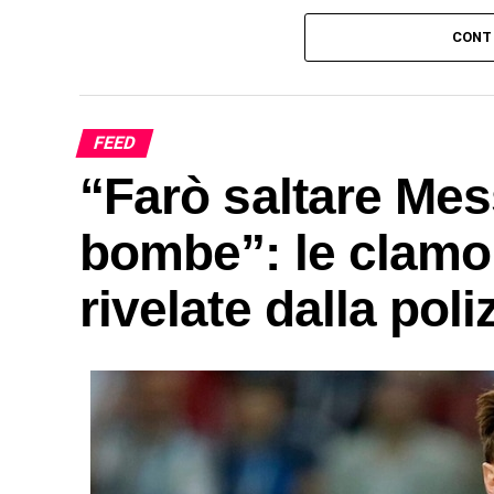
CONT
FEED
“Farò saltare Mess
bombe”: le clamor
rivelate dalla poli