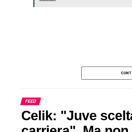
CONT
FEED
Celik: "Juve scelt
carriera". Ma no