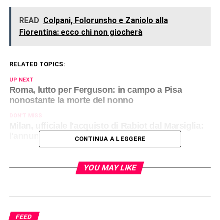
READ
Colpani, Folorunsho e Zaniolo alla
Fiorentina: ecco chi non giocherà
RELATED TOPICS:
UP NEXT
Roma, lutto per Ferguson: in campo a Pisa
nonostante la morte del nonno
DON'T MISS
Milan, ufficiale l'acquisto di Rabiot dal Marsiglia:
l'annuncio
CONTINUA A LEGGERE
YOU MAY LIKE
FEED