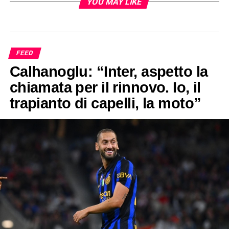
YOU MAY LIKE
FEED
Calhanoglu: “Inter, aspetto la
chiamata per il rinnovo. Io, il
trapianto di capelli, la moto”