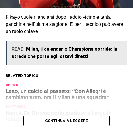
Fikayo vuole rilanciarsi dopo l’addio vicino e tanta
panchina nell’ultima stagione. E per il tecnico può avere
un ruolo chiave
READ
Milan, il calendario Champions sorride: la
strada che porta agli ottavi diretti
RELATED TOPICS:
UP NEXT
Leao, un calcio al passato: “Con Allegri è
cambiato tutto, ora il Milan è una squadra”
DON'T MISS
Napoli, De Bruyne porta qualità e allunga le
rotazioni: ecco come può impiegarlo Conte
CONTINUA A LEGGERE