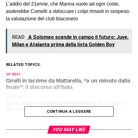
L’addio del 21enne, che Manna vuole ad ogni costo,
aiuterebbe Comolli a sbloccare i colpi rimasti in sospeso:
la valutazione del club biaconero
READ
A Solomeo scende in campo il futuro: Juve,
Milan e Atalanta prima della lista Golden Boy
RELATED TOPICS:
UP NEXT
Girelli in lacrime da Mattarella, “a un minuto dalla
finale”: il discorso all’Italia
DON'T MISS
Dove vedere Grosseto-Fiorentina in tv? Dazn o
Sky, orario della seconda amichevole di Pioli
CONTINUA A LEGGERE
YOU MAY LIKE