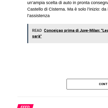
un’ampia scelta di auto in pronta conseg
Castello di Cisterna. Ma è solo l’inizio: da
l’assistenza
READ
Conceiçao prima di Juve-Milan: "Lea
sarà"
CONT
FEED