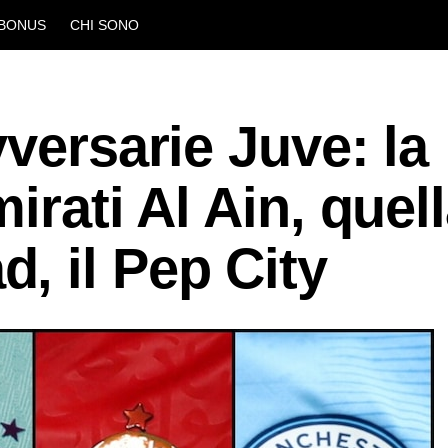
BONUS
CHI SONO
vversarie Juve: la
irati Al Ain, quell
, il Pep City