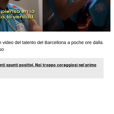
video del talento del Barcellona a poche ore dalla
so
ti spunti positivi. Noi troppo coraggiosi nel primo