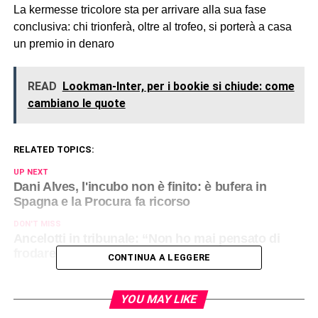
La kermesse tricolore sta per arrivare alla sua fase
conclusiva: chi trionferà, oltre al trofeo, si porterà a casa
un premio in denaro
READ
Lookman-Inter, per i bookie si chiude: come
cambiano le quote
RELATED TOPICS:
UP NEXT
Dani Alves, l'incubo non è finito: è bufera in
Spagna e la Procura fa ricorso
DON'T MISS
Ancelotti in tribunale: “Non ho mai pensato di
frodare il fisco”
CONTINUA A LEGGERE
YOU MAY LIKE