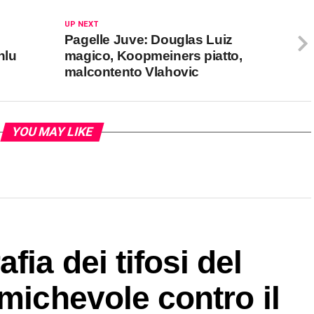
UP NEXT
Pagelle Juve: Douglas Luiz
nlu
magico, Koopmeiners piatto,
malcontento Vlahovic
YOU MAY LIKE
ia dei tifosi del
amichevole contro il