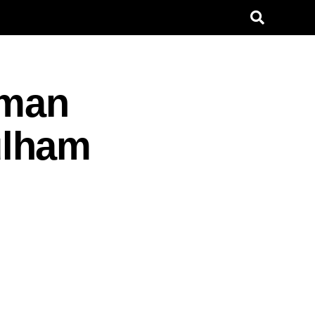
kman
Fulham