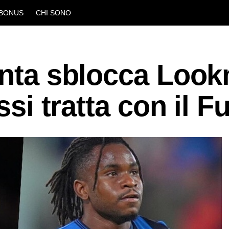
BONUS
CHI SONO
lanta sblocca Loo
assi tratta con il 