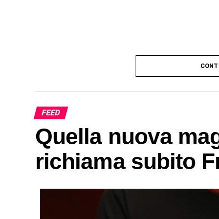
CONT
FEED
Quella nuova magl
richiama subito F