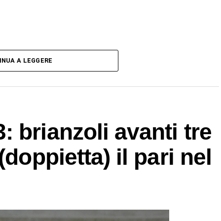
INUA A LEGGERE
 brianzoli avanti tre
doppietta) il pari nel