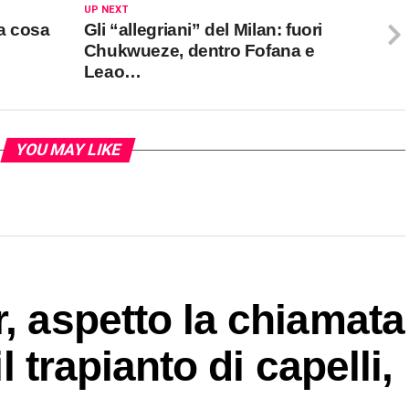
UP NEXT
la cosa
Gli “allegriani” del Milan: fuori
Chukwueze, dentro Fofana e
Leao…
YOU MAY LIKE
r, aspetto la chiamata
il trapianto di capelli,