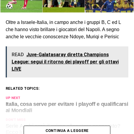
Oltre a Israele-Italia, in campo anche i gruppi B, C ed L
che hanno visto brillare i giocatori del Napoli. A segno
anche le vecchie conoscenze Ndoye, Muriqi e Perisic
READ
Juve-Galatasaray diretta Champions
League: segui il ritorno dei playoff per gli ottavi
LIVE
RELATED TOPICS:
UP NEXT
Italia, cosa serve per evitare i playoff e qualificarsi
ai Mondiali
DON'T MISS
Serie A, chi sarà il primo allenatore esonerato?
CONTINUA A LEGGERE
Ecco le quote