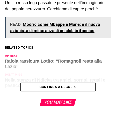
Un filo rosso lega passato e presente nell’immaginario
del popolo nerazzurro. Cerchiamo di capire perché…
READ
Modric come Mbappé e Mané: è il nuovo
azionista di minoranza di un club britannico
RELATED TOPICS:
UP NEXT
Raiola rassicura Lotito: “Romagnoli resta alla
Lazio”
DON'T MISS
Nella stanza di Ndicka tra amici, sorrisi, regali e
pasticcini: “Tutti mi sono vicini”
CONTINUA A LEGGERE
YOU MAY LIKE