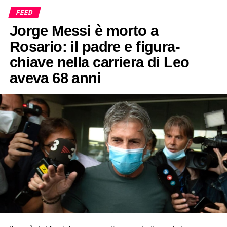
FEED
Jorge Messi è morto a
Rosario: il padre e figura-
chiave nella carriera di Leo
aveva 68 anni