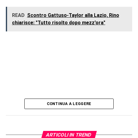
READ
Scontro Gattuso-Taylor alla Lazio, Rino
chiarisce: "Tutto risolto dopo mezz'ora"
CONTINUA A LEGGERE
ARTICOLI IN TREND