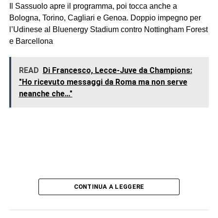
Il Sassuolo apre il programma, poi tocca anche a
Bologna, Torino, Cagliari e Genoa. Doppio impegno per
l’Udinese al Bluenergy Stadium contro Nottingham Forest
e Barcellona
READ
Di Francesco, Lecce-Juve da Champions:
"Ho ricevuto messaggi da Roma ma non serve
neanche che…"
CONTINUA A LEGGERE