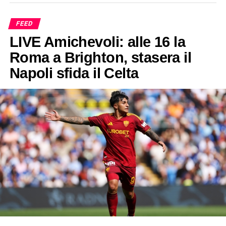
FEED
LIVE Amichevoli: alle 16 la
Roma a Brighton, stasera il
Napoli sfida il Celta