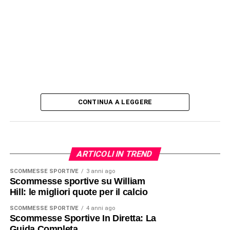
CONTINUA A LEGGERE
ARTICOLI IN TREND
SCOMMESSE SPORTIVE
3 anni ago
Scommesse sportive su William
Hill: le migliori quote per il calcio
SCOMMESSE SPORTIVE
4 anni ago
Scommesse Sportive In Diretta: La
Guida Completa