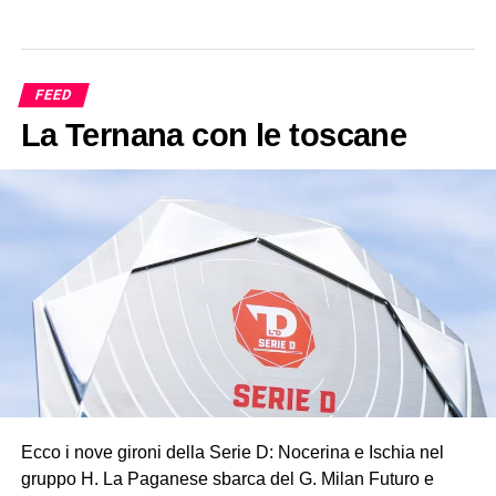
vederla in streaming e in tv
FEED
La Ternana con le toscane
Ecco i nove gironi della Serie D: Nocerina e Ischia nel
gruppo H. La Paganese sbarca del G. Milan Futuro e