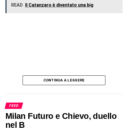
READ
Il Catanzaro è diventato una big
CONTINUA A LEGGERE
FEED
Milan Futuro e Chievo, duello
nel B