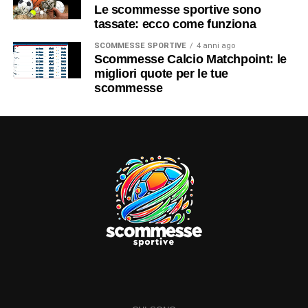
Le scommesse sportive sono
tassate: ecco come funziona
SCOMMESSE SPORTIVE
4 anni ago
Scommesse Calcio Matchpoint: le
migliori quote per le tue
scommesse