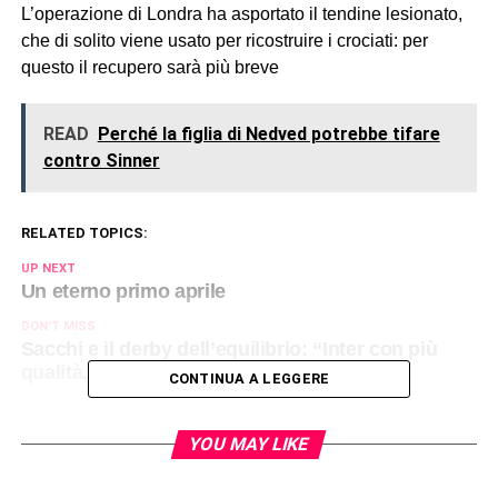
L’operazione di Londra ha asportato il tendine lesionato,
che di solito viene usato per ricostruire i crociati: per
questo il recupero sarà più breve
READ
Perché la figlia di Nedved potrebbe tifare
contro Sinner
RELATED TOPICS:
UP NEXT
Un eterno primo aprile
DON'T MISS
Sacchi e il derby dell’equilibrio: “Inter con più
qualità, ma il Milan si esalta ancora”
CONTINUA A LEGGERE
YOU MAY LIKE