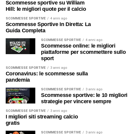
Scommesse sportive su William
Hill: le migliori quote per il calcio
SCOMMESSE SPORTIVE
4 anni ago
Scommesse Sportive In Diretta: La
Guida Completa
SCOMMESSE SPORTIVE
4 anni ago
Scommesse online: le migliori
piattaforme per scommettere sullo
sport
SCOMMESSE SPORTIVE
3 anni ago
Coronavirus: le scommesse sulla
pandemia
SCOMMESSE SPORTIVE
3 anni ago
Scommesse sportive: le 10 migliori
strategie per vincere sempre
SCOMMESSE SPORTIVE
3 anni ago
I migliori siti streaming calcio
gratis
SCOMMESSE SPORTIVE
3 anni ago