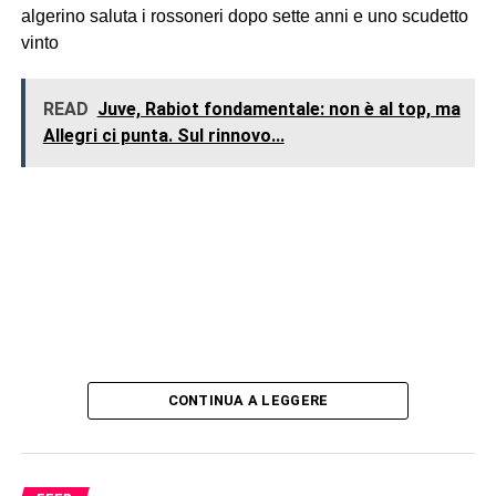
algerino saluta i rossoneri dopo sette anni e uno scudetto
vinto
READ
Juve, Rabiot fondamentale: non è al top, ma
Allegri ci punta. Sul rinnovo...
CONTINUA A LEGGERE