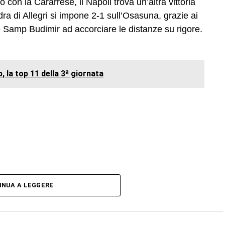
 con la Cararrese, il Napoli trova un’altra vittoria
ra di Allegri si impone 2-1 sull’Osasuna, grazie ai
e Samp Budimir ad accorciare le distanze su rigore.
 la top 11 della 3ª giornata
INUA A LEGGERE