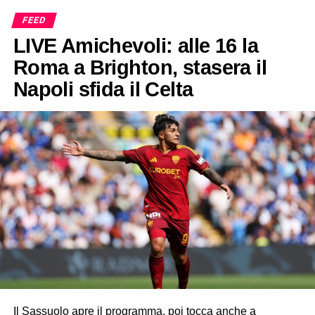
FEED
LIVE Amichevoli: alle 16 la
Roma a Brighton, stasera il
Napoli sfida il Celta
Il Sassuolo apre il programma, poi tocca anche a