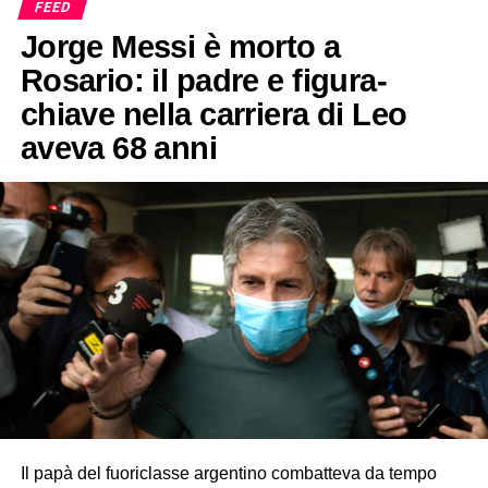
FEED
Jorge Messi è morto a
Rosario: il padre e figura-
chiave nella carriera di Leo
aveva 68 anni
Il papà del fuoriclasse argentino combatteva da tempo