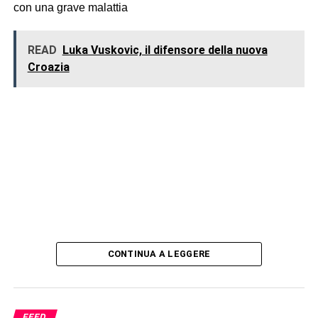
con una grave malattia
READ
Luka Vuskovic, il difensore della nuova
Croazia
CONTINUA A LEGGERE
FEED