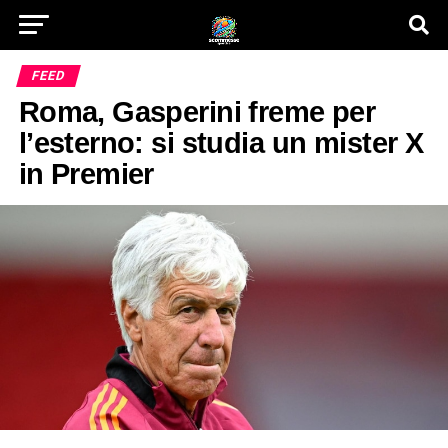
FEED
Roma, Gasperini freme per
l’esterno: si studia un mister X
in Premier