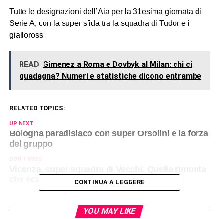
Tutte le designazioni dell’Aia per la 31esima giornata di
Serie A, con la super sfida tra la squadra di Tudor e i
giallorossi
READ
Gimenez a Roma e Dovbyk al Milan: chi ci
guadagna? Numeri e statistiche dicono entrambe
RELATED TOPICS:
UP NEXT
Bologna paradisiaco con super Orsolini e la forza
del gruppo
DON'T MISS
Vicenza, super squadra di Vecchi. Quella rimonta
che scatena una città intera
CONTINUA A LEGGERE
YOU MAY LIKE