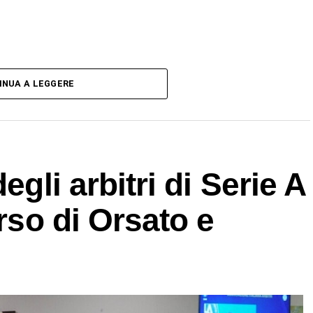
INUA A LEGGERE
egli arbitri di Serie A
orso di Orsato e