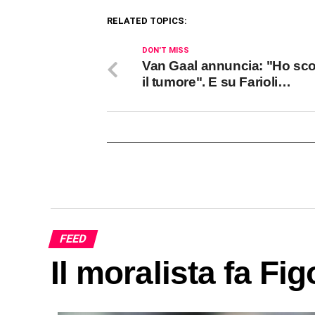
RELATED TOPICS:
DON'T MISS
Van Gaal annuncia: "Ho sco
il tumore". E su Farioli…
FEED
Il moralista fa Fig