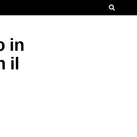
o in
 il