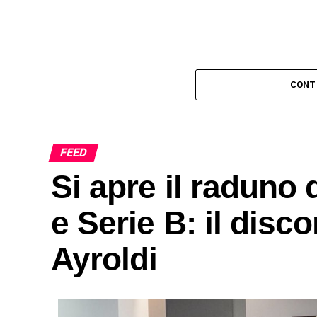
CONT
FEED
Si apre il raduno d
e Serie B: il disc
Ayroldi