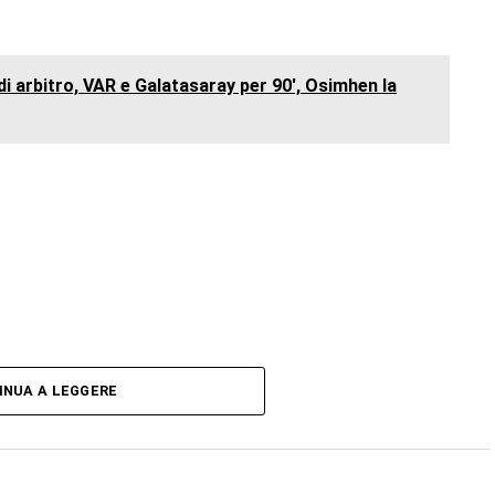
di arbitro, VAR e Galatasaray per 90', Osimhen la
INUA A LEGGERE