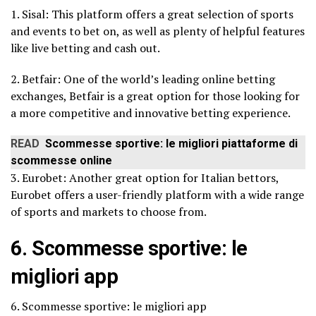
1. Sisal: This platform offers a great selection of sports
and events to bet on, as well as plenty of helpful features
like live betting and cash out.
2. Betfair: One of the world’s leading online betting
exchanges, Betfair is a great option for those looking for
a more competitive and innovative betting experience.
READ
Scommesse sportive: le migliori piattaforme di
scommesse online
3. Eurobet: Another great option for Italian bettors,
Eurobet offers a user-friendly platform with a wide range
of sports and markets to choose from.
6. Scommesse sportive: le
migliori app
6. Scommesse sportive: le migliori app