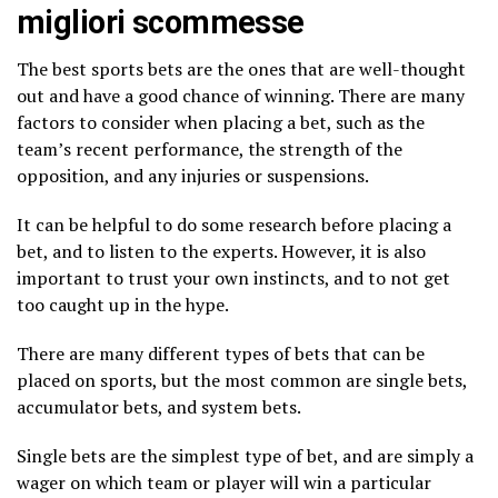
migliori scommesse
The best sports bets are the ones that are well-thought
out and have a good chance of winning. There are many
factors to consider when placing a bet, such as the
team’s recent performance, the strength of the
opposition, and any injuries or suspensions.
It can be helpful to do some research before placing a
bet, and to listen to the experts. However, it is also
important to trust your own instincts, and to not get
too caught up in the hype.
There are many different types of bets that can be
placed on sports, but the most common are single bets,
accumulator bets, and system bets.
Single bets are the simplest type of bet, and are simply a
wager on which team or player will win a particular