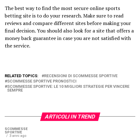
The best way to find the most secure online sports
betting site is to do your research. Make sure to read
reviews and compare different sites before making your
final decision. You should also look for a site that offers a
money back guarantee in case you are not satisfied with
the service.
RELATED TOPICS:
RECENSIONI DI SCOMMESSE SPORTIVE
SCOMMESSE SPORTIVE PRONOSTICI
SCOMMESSE SPORTIVE: LE 10 MIGLIORI STRATEGIE PER VINCERE
SEMPRE
ARTICOLI IN TREND
SCOMMESSE
SPORTIVE
3 anni ago