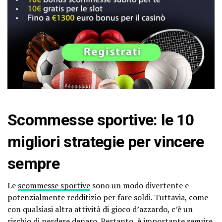
Scommesse sportive: le 10
migliori strategie per vincere
sempre
Le
scommesse sportive
sono un modo divertente e
potenzialmente redditizio per fare soldi. Tuttavia, come
con qualsiasi altra attività di gioco d’azzardo, c’è un
rischio di perdere denaro. Pertanto, è importante seguire