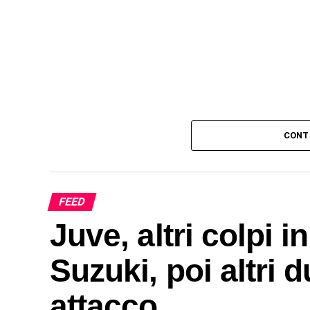
CONT
FEED
Juve, altri colpi i
Suzuki, poi altri 
attacco