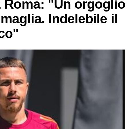
a Roma: "Un orgoglio
aglia. Indelebile il
ico"