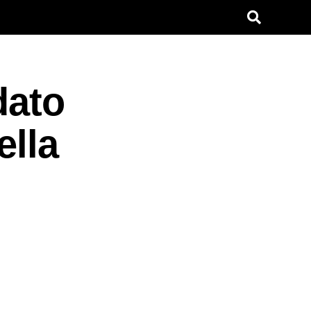
dato
ella