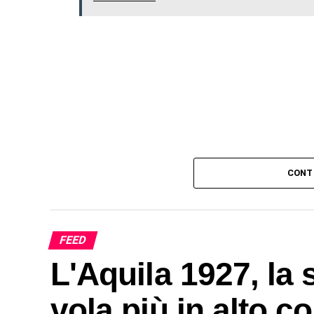
CONT
FEED
L'Aquila 1927, la 
vola più in alto 