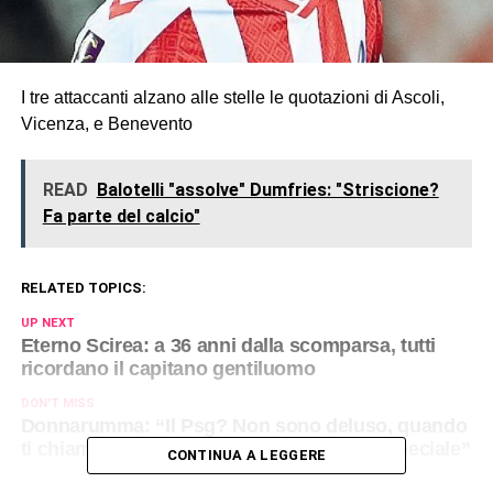
I tre attaccanti alzano alle stelle le quotazioni di Ascoli,
Vicenza, e Benevento
READ
Balotelli "assolve" Dumfries: "Striscione?
Fa parte del calcio"
RELATED TOPICS:
UP NEXT
Eterno Scirea: a 36 anni dalla scomparsa, tutti
ricordano il capitano gentiluomo
DON'T MISS
Donnarumma: “Il Psg? Non sono deluso, quando
ti chiama Pep… Io e Sinner, un rapporto speciale”
CONTINUA A LEGGERE