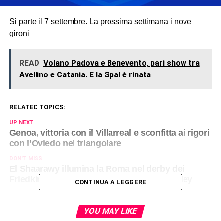
Si parte il 7 settembre. La prossima settimana i nove
gironi
READ
Volano Padova e Benevento, pari show tra
Avellino e Catania. E la Spal è rinata
RELATED TOPICS:
UP NEXT
Genoa, vittoria con il Villarreal e sconfitta ai rigori
con l’Oviedo nel triangolare
DON'T MISS
El Shaarawy illumina la Roma nel derby dei
Friedkin: 3-0 al Cannes col debutto di Wesley
CONTINUA A LEGGERE
YOU MAY LIKE