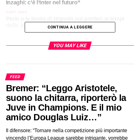
Inzaghi: c’è l’Inter nel futuro”
DON'T MISS
Perin e la teoria di Higuain sui portieri ai tempi
della Juve: "Mi diceva: voi non siete…"
CONTINUA A LEGGERE
YOU MAY LIKE
FEED
Bremer: “Leggo Aristotele,
suono la chitarra, riporterò la
Juve in Champions. E il mio
amico Douglas Luiz…”
Il difensore: “Tornare nella competizione più importante
vincendo l’Europa League sarebbe intrigante, vorrebbe