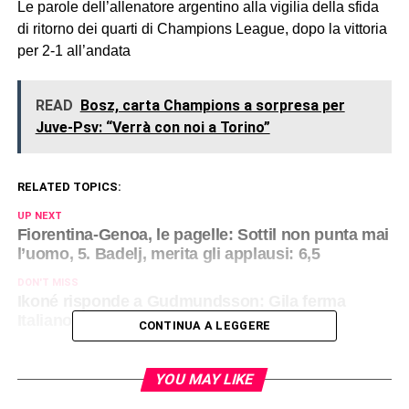
Le parole dell’allenatore argentino alla vigilia della sfida
di ritorno dei quarti di Champions League, dopo la vittoria
per 2-1 all’andata
READ
Bosz, carta Champions a sorpresa per
Juve-Psv: “Verrà con noi a Torino”
RELATED TOPICS:
UP NEXT
Fiorentina-Genoa, le pagelle: Sottil non punta mai
l’uomo, 5. Badelj, merita gli applausi: 6,5
DON'T MISS
Ikoné risponde a Gudmundsson: Gila ferma
Italiano. Fiorentina, tutto sulle coppe
CONTINUA A LEGGERE
YOU MAY LIKE