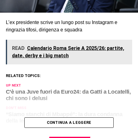
L’ex presidente scrive un lungo post su Instagram e
ringrazia tifosi, dirigenza e squadra
READ
Calendario Roma Serie A 2025/26: partite,
date, derby e i big match
RELATED TOPICS:
UP NEXT
C’è una Juve fuori da Euro24: da Gatti a Locatelli,
chi sono i delusi
DON'T MISS
“Siamo stanchi di Mbappé”: la dura condanna
della leggenda francese
CONTINUA A LEGGERE