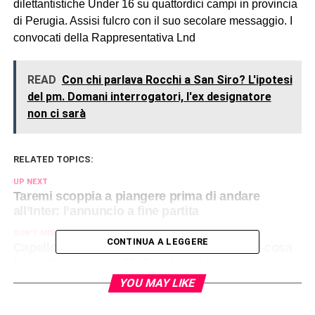
dilettantistiche Under 16 su quattordici campi in provincia
di Perugia. Assisi fulcro con il suo secolare messaggio. I
convocati della Rappresentativa Lnd
READ
Con chi parlava Rocchi a San Siro? L'ipotesi
del pm. Domani interrogatori, l'ex designatore
non ci sarà
RELATED TOPICS:
UP NEXT
Taremi scoppia a piangere prima di andare
all’Inter: l’annuncio a fine partita
DON'T MISS
CONTINUA A LEGGERE
Capello e la frase che boccia De Zerbi: “Ma cosa
ha vinto in carriera?”. E su Lukaku…
YOU MAY LIKE