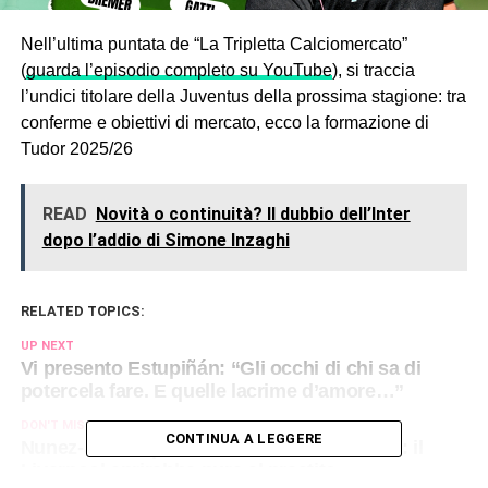
Nell’ultima puntata de “La Tripletta Calciomercato”
(
guarda l’episodio completo su YouTube
), si traccia
l’undici titolare della Juventus della prossima stagione: tra
conferme e obiettivi di mercato, ecco la formazione di
Tudor 2025/26
READ
Novità o continuità? Il dubbio dell’Inter
dopo l’addio di Simone Inzaghi
RELATED TOPICS:
UP NEXT
Vi presento Estupiñán: “Gli occhi di chi sa di
potercela fare. E quelle lacrime d’amore…”
DON'T MISS
CONTINUA A LEGGERE
Nunez-Juve, il piano B se salta Kolo Muani: il
Liverpool aprirebbe pure al prestito