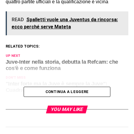
quattro partite ufficiali e la qualificazione è vicina
READ
Spalletti vuole una Juventus da rincorsa:
ecco perché serve Mateta
RELATED TOPICS:
UP NEXT
Juve-Inter nella storia, debutta la Refcam: che
cos'è e come funziona
DON'T MISS
"Inter forte ma la Juve è sempre la Juve":
Cuadrado 'gioca' il derby d'Italia
CONTINUA A LEGGERE
YOU MAY LIKE