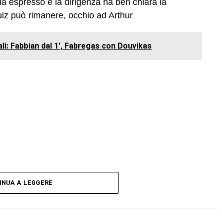
è già espresso e la dirigenza ha ben chiara la
iz può rimanere, occhio ad Arthur
li: Fabbian dal 1', Fabregas con Douvikas
INUA A LEGGERE