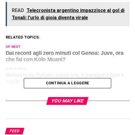
READ
Telecronista argentino impazzisce al gol di
Tonali: l'urlo di gioia diventa virale
RELATED TOPICS:
UP NEXT
Dai record agli zero minuti col Genoa: Juve, ora
che fai con Kolo Muani?
DON'T MISS
Retroscena Dybala: come sta, il paragone con il
rugby e perché sarà pronto per luglio
CONTINUA A LEGGERE
YOU MAY LIKE
FEED