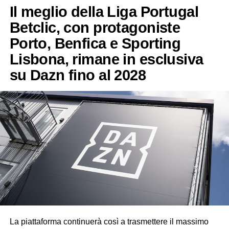
Il meglio della Liga Portugal
Betclic, con protagoniste
Porto, Benfica e Sporting
Lisbona, rimane in esclusiva
su Dazn fino al 2028
La piattaforma continuerà così a trasmettere il massimo