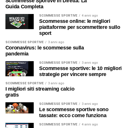
Scommesse Sportive In Diretta: La
Guida Completa
SCOMMESSE SPORTIVE
4 anni ago
Scommesse online: le migliori
piattaforme per scommettere sullo
sport
SCOMMESSE SPORTIVE
3 anni ago
Coronavirus: le scommesse sulla
pandemia
SCOMMESSE SPORTIVE
3 anni ago
Scommesse sportive: le 10 migliori
strategie per vincere sempre
SCOMMESSE SPORTIVE
3 anni ago
I migliori siti streaming calcio
gratis
SCOMMESSE SPORTIVE
3 anni ago
Le scommesse sportive sono
tassate: ecco come funziona
SCOMMESSE SPORTIVE
4 anni ago