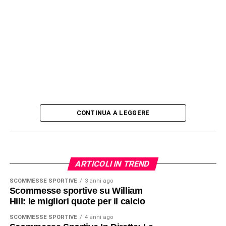
CONTINUA A LEGGERE
ARTICOLI IN TREND
SCOMMESSE SPORTIVE
3 anni ago
Scommesse sportive su William
Hill: le migliori quote per il calcio
SCOMMESSE SPORTIVE
4 anni ago