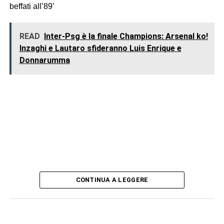
beffati all’89’
READ
Inter-Psg è la finale Champions: Arsenal ko!
Inzaghi e Lautaro sfideranno Luis Enrique e
Donnarumma
CONTINUA A LEGGERE