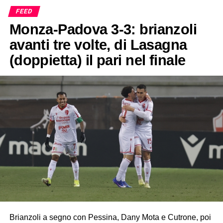
FEED
Monza-Padova 3-3: brianzoli
avanti tre volte, di Lasagna
(doppietta) il pari nel finale
Brianzoli a segno con Pessina, Dany Mota e Cutrone, poi