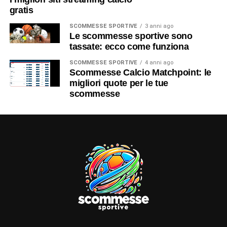
gratis
SCOMMESSE SPORTIVE
3 anni ago
Le scommesse sportive sono
tassate: ecco come funziona
SCOMMESSE SPORTIVE
4 anni ago
Scommesse Calcio Matchpoint: le
migliori quote per le tue
scommesse