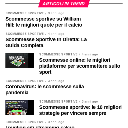
ARTICOLI IN TREND
SCOMMESSE SPORTIVE
3 anni ago
Scommesse sportive su William
Hill: le migliori quote per il calcio
SCOMMESSE SPORTIVE
4 anni ago
Scommesse Sportive In Diretta: La
Guida Completa
SCOMMESSE SPORTIVE
4 anni ago
Scommesse online: le migliori
piattaforme per scommettere sullo
sport
SCOMMESSE SPORTIVE
3 anni ago
Coronavirus: le scommesse sulla
pandemia
SCOMMESSE SPORTIVE
3 anni ago
Scommesse sportive: le 10 migliori
strategie per vincere sempre
SCOMMESSE SPORTIVE
3 anni ago
I migliori siti streaming calcio