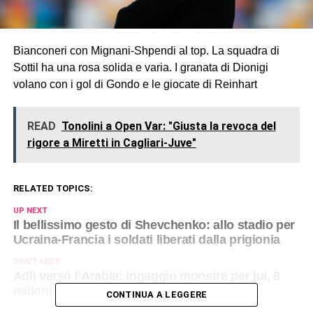
Bianconeri con Mignani-Shpendi al top. La squadra di
Sottil ha una rosa solida e varia. I granata di Dionigi
volano con i gol di Gondo e le giocate di Reinhart
READ
Tonolini a Open Var: "Giusta la revoca del
rigore a Miretti in Cagliari-Juve"
RELATED TOPICS:
UP NEXT
Il bellissimo gesto di Shevchenko: allo stadio per
Ucraina-Francia i soldati liberati dalla prigionia
DON'T MISS
Adli verso l’Arabia: ingaggio monstre per lui, 8
milioni per il Milan
CONTINUA A LEGGERE