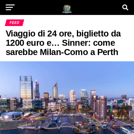
FEED
Viaggio di 24 ore, biglietto da
1200 euro e… Sinner: come
sarebbe Milan-Como a Perth