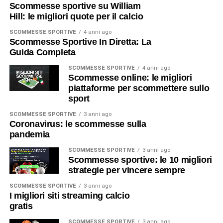
Scommesse sportive su William
Hill: le migliori quote per il calcio
SCOMMESSE SPORTIVE
4 anni ago
Scommesse Sportive In Diretta: La
Guida Completa
SCOMMESSE SPORTIVE
4 anni ago
Scommesse online: le migliori
piattaforme per scommettere sullo
sport
SCOMMESSE SPORTIVE
3 anni ago
Coronavirus: le scommesse sulla
pandemia
SCOMMESSE SPORTIVE
3 anni ago
Scommesse sportive: le 10 migliori
strategie per vincere sempre
SCOMMESSE SPORTIVE
3 anni ago
I migliori siti streaming calcio
gratis
SCOMMESSE SPORTIVE
3 anni ago