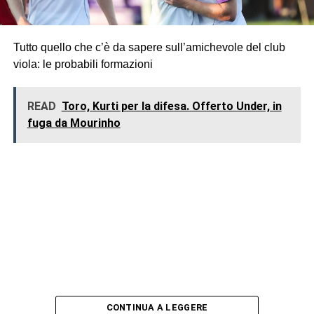
Tutto quello che c’è da sapere sull’amichevole del club
viola: le probabili formazioni
READ
Toro, Kurti per la difesa. Offerto Under, in
fuga da Mourinho
CONTINUA A LEGGERE