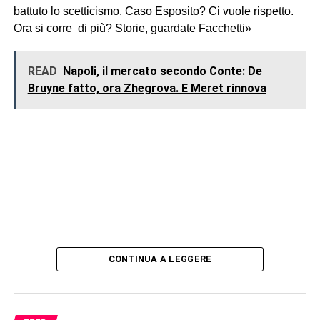
battuto lo scetticismo. Caso Esposito? Ci vuole rispetto.
Ora si corre di più? Storie, guardate Facchetti»
READ
Napoli, il mercato secondo Conte: De
Bruyne fatto, ora Zhegrova. E Meret rinnova
CONTINUA A LEGGERE