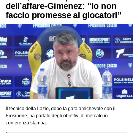
dell’affare-Gimenez: “Io non
faccio promesse ai giocatori”
Il tecnico della Lazio, dopo la gara amichevole con il
Frosinone, ha parlato degli obiettivi di mercato in
conferenza stampa.