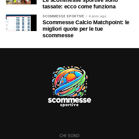
tassate: ecco come funziona
SCOMMESSE SPORTIVE
4 anni ago
Scommesse Calcio Matchpoint: le
migliori quote per le tue
scommesse
CHI SONO