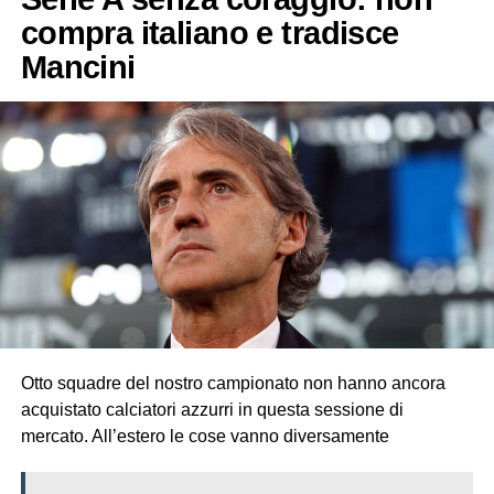
compra italiano e tradisce
Mancini
Otto squadre del nostro campionato non hanno ancora
acquistato calciatori azzurri in questa sessione di
mercato. All’estero le cose vanno diversamente