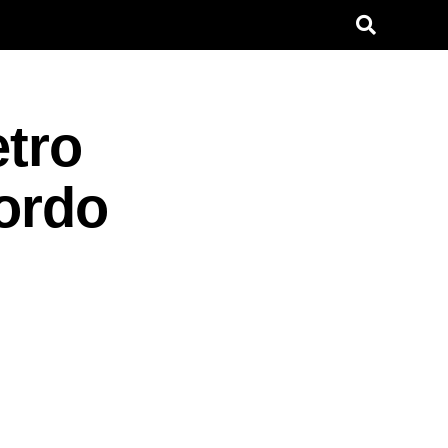
etro
cordo