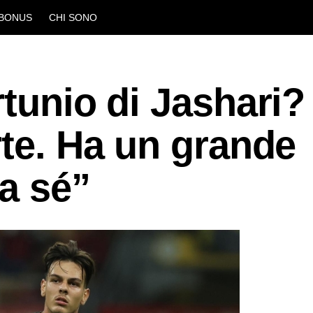
BONUS
CHI SONO
rtunio di Jashari?
rte. Ha un grande
 a sé”