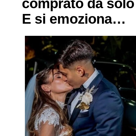
comprato da solo i
E si emoziona…