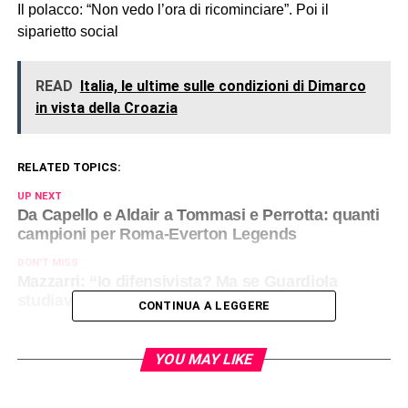
Il polacco: “Non vedo l’ora di ricominciare”. Poi il
siparietto social
READ
Italia, le ultime sulle condizioni di Dimarco
in vista della Croazia
RELATED TOPICS:
UP NEXT
Da Capello e Aldair a Tommasi e Perrotta: quanti
campioni per Roma-Everton Legends
DON'T MISS
Mazzarri: “Io difensivista? Ma se Guardiola
studiava il mio Napoli!” E sul futuro…
CONTINUA A LEGGERE
YOU MAY LIKE