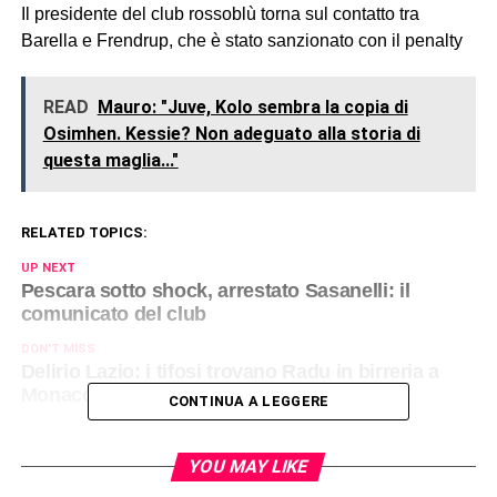
Il presidente del club rossoblù torna sul contatto tra
Barella e Frendrup, che è stato sanzionato con il penalty
READ
Mauro: "Juve, Kolo sembra la copia di
Osimhen. Kessie? Non adeguato alla storia di
questa maglia..."
RELATED TOPICS:
UP NEXT
Pescara sotto shock, arrestato Sasanelli: il
comunicato del club
DON'T MISS
Delirio Lazio: i tifosi trovano Radu in birreria a
Monaco e scatta la festa
CONTINUA A LEGGERE
YOU MAY LIKE